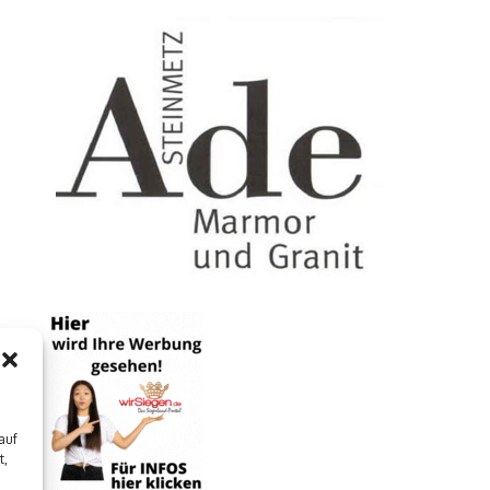
auf
t,