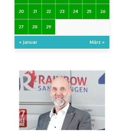
20
21
22
23
24
25
26
27
28
29
« Januar
März »