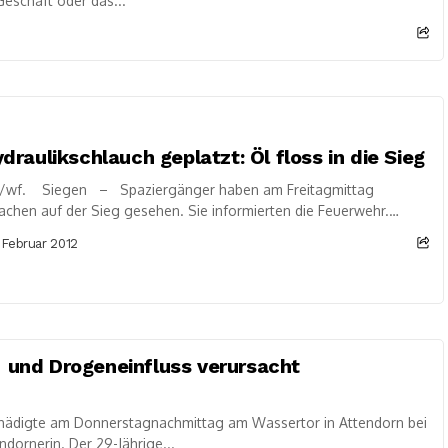
Geschäft oder das...
draulikschlauch geplatzt: Öl floss in die Sieg
/wf. Siegen – Spaziergänger haben am Freitagmittag
achen auf der Sieg gesehen. Sie informierten die Feuerwehr.
heiten der hauptamtlichen Wache Siegen und der...
 Februar 2012
- und Drogeneinfluss verursacht
chädigte am Donnerstagnachmittag am Wassertor in Attendorn bei
dornerin. Der 29-Jährige...