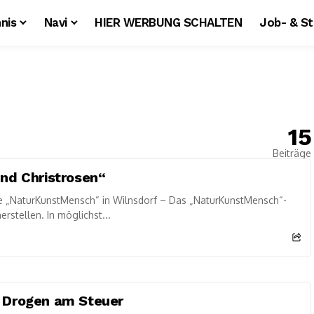
nis
Navi
HIER WERBUNG SCHALTEN
Job- & S
15
Beiträge
nd Christrosen“
 „NaturKunstMensch“ in Wilnsdorf – Das „NaturKunstMensch“-
rstellen. In möglichst...
r Drogen am Steuer