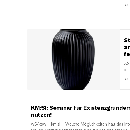
Wes
24.
St
ar
f
wS/
bei
Sta
24.
KM:SI: Seminar für Existenzgründern
nutzen!
wS/ksw – km:si – Welche Möglichkeiten hält das Int