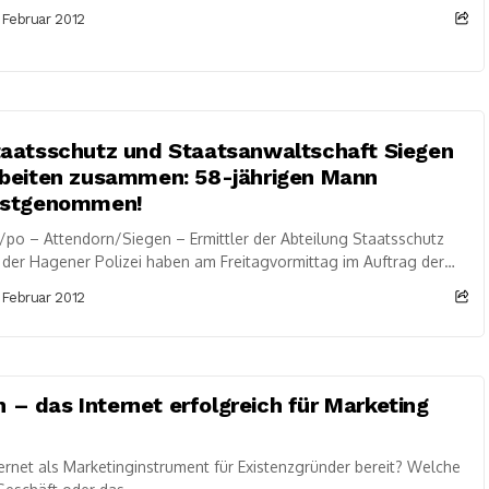
tfalen“ als Scharnier zwischen den...
 Februar 2012
aatsschutz und Staatsanwaltschaft Siegen
beiten zusammen: 58-jährigen Mann
estgenommen!
po – Attendorn/Siegen – Ermittler der Abteilung Staatsschutz
 der Hagener Polizei haben am Freitagvormittag im Auftrag der
atsanwaltschaft Siegen in Attendorn einen 58-jährigen...
 Februar 2012
 – das Internet erfolgreich für Marketing
ernet als Marketinginstrument für Existenzgründer bereit? Welche