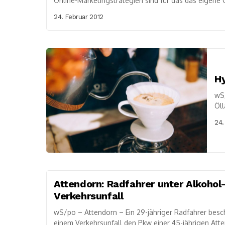
Online-Marketingstrategien sind für das das eigene 
24. Februar 2012
Hy
wS
Öll
Ein
24.
Attendorn: Radfahrer unter Alkohol
Verkehrsunfall
wS/po – Attendorn – Ein 29-jähriger Radfahrer bes
einem Verkehrsunfall den Pkw einer 45-jährigen Atten