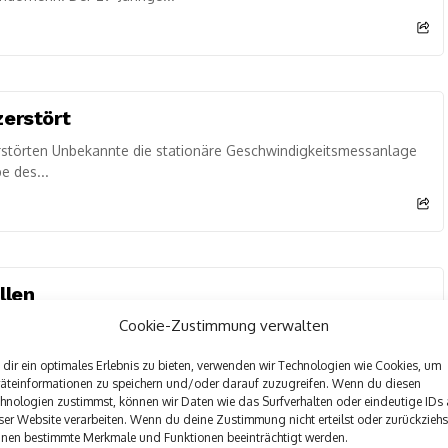
zerstört
rstörten Unbekannte die stationäre Geschwindigkeitsmessanlage
e des...
llen
Cookie-Zustimmung verwalten
nfang Februar angekündigt, führte die Polizei in den letzten
mten Kreisgebiet...
dir ein optimales Erlebnis zu bieten, verwenden wir Technologien wie Cookies, um
äteinformationen zu speichern und/oder darauf zuzugreifen. Wenn du diesen
hnologien zustimmst, können wir Daten wie das Surfverhalten oder eindeutige IDs 
ser Website verarbeiten. Wenn du deine Zustimmung nicht erteilst oder zurückziehs
nen bestimmte Merkmale und Funktionen beeinträchtigt werden.