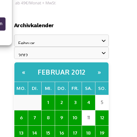
en
Archivkalender
FEBRUAR 2012
«
»
MO.
DI.
MI.
DO.
FR.
SA.
SO.
1
2
3
4
5
6
7
8
9
10
11
12
13
14
15
16
17
18
19