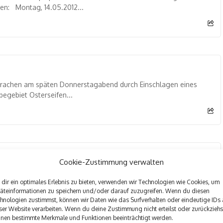
en: Montag, 14.05.2012...
achen am späten Donnerstagabend durch Einschlagen eines
begebiet Osterseifen...
m Unfallort
Cookie-Zustimmung verwalten
morgen meldete sich bei der Leitstelle in Olpe ein 34-jähriger
dir ein optimales Erlebnis zu bieten, verwenden wir Technologien wie Cookies, um
äteinformationen zu speichern und/oder darauf zuzugreifen. Wenn du diesen
hnologien zustimmst, können wir Daten wie das Surfverhalten oder eindeutige IDs 
ser Website verarbeiten. Wenn du deine Zustimmung nicht erteilst oder zurückziehs
nen bestimmte Merkmale und Funktionen beeinträchtigt werden.