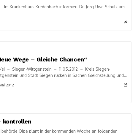
 Im Krankenhaus Kredenbach informiert Dr. Jörg-Uwe Schulz am
Neue Wege – Gleiche Chancen“
/si – Siegen-Wittgenstein – 11.05.2012 – Kreis Siegen-
tgenstein und Stadt Siegen rücken in Sachen Gleichstellung und
auenförderung noch enger zusammen –
 Mai 2012
einsames Veranstaltungsprogramm wird erarbeitet...
 kontrollen
eibehörde Olpe plant in der kommenden Woche an folgenden