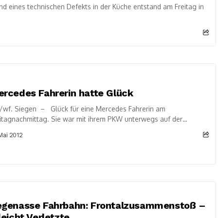
 eines technischen Defekts in der Küche entstand am Freitag in
rcedes Fahrerin hatte Glück
/wf. Siegen – Glück für eine Mercedes Fahrerin am
itagnachmittag. Sie war mit ihrem PKW unterwegs auf der
nkfurter Straße in Richtung Zentrum....
 Mai 2012
egenasse Fahrbahn: Frontalzusammenstoß –
leicht Verletzte