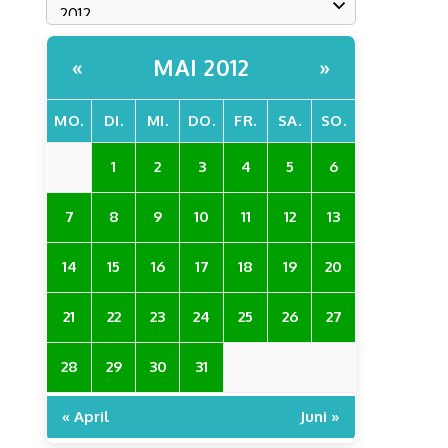
MAI 2012
«
»
MO.
DI.
MI.
DO.
FR.
SA.
SO.
1
2
3
4
5
6
7
8
9
10
11
12
13
14
15
16
17
18
19
20
21
22
23
24
25
26
27
28
29
30
31
« April
Juni »