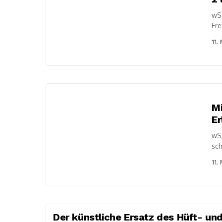
wS
Fre
(We
11.
ger
Mi
Er
wS
sch
kam
11.
Der künstliche Ersatz des Hüft- un