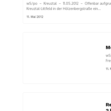
wS/po – Kreuztal – 11.05.2012 – Offenbar aufgrund
Kreuztal-Littfeld in der Hölzenbergstraße ein...
11. Mai 2012
Me
wS
Fre
Fra
11.
R
2 