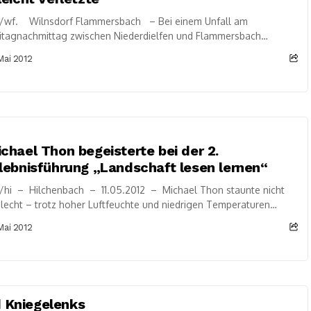
/wf. Wilnsdorf Flammersbach – Bei einem Unfall am
itagnachmittag zwischen Niederdielfen und Flammersbach
ißtalstraße L893) wurden zwei Personen verletzt. Ein PKW Führer
 Mai 2012
iet...
chael Thon begeisterte bei der 2.
lebnisführung „Landschaft lesen lernen“
/hi – Hilchenbach – 11.05.2012 – Michael Thon staunte nicht
lecht – trotz hoher Luftfeuchte und niedrigen Temperaturen
en insgesamt 18 interessierte Bürgerinnen...
 Mai 2012
d Kniegelenks