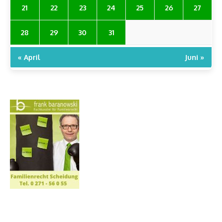
21
22
23
24
25
26
27
28
29
30
31
« April
Juni »