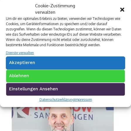
Münch Werbetechnik
Cookie-Zustimmung
Elektro Böhler Kreuztal
verwalten
Rechtsanwalt Baranowski
Um dir ein optimales Erlebnis zu bieten, verwenden wir Technologien wie
Baustoff Hoffmann
Cookies, um Geräteinformationen zu speichern und/oder darauf
zuzugreifen. Wenn du diesen Technologien zustimmst, können wir Daten
Steinmetz Ade
wie das Surfverhalten oder eindeutige IDs auf dieser Website verarbeiten.
Autovermietung im Siegerland
Wenn du deine Zustimmung nicht erteilst oder zurückziehst, können
TUI Reisecenter Kreuztal
bestimmte Merkmale und Funktionen beeinträchtigt werden.
Regionale Online Werbung
Dienste verwalten
Autohaus Menn
Ristorante La Calabria
Akzeptieren
Rainbow Sanierung Siegen
Dornbach Spezialabbruch GmbH
Ablehnen
Einstellungen Ansehen
Datenschutzerklärung
Impressum