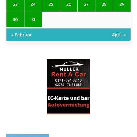
23
24
25
26
27
28
29
30
31
« Februar
April »