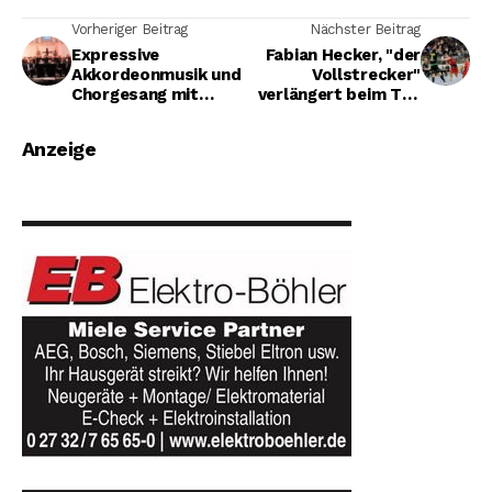
Vorheriger Beitrag
Nächster Beitrag
Expressive
Fabian Hecker, "der
Akkordeonmusik und
Vollstrecker"
Chorgesang mit
verlängert beim TuS
Verve
Ferndorf
Anzeige