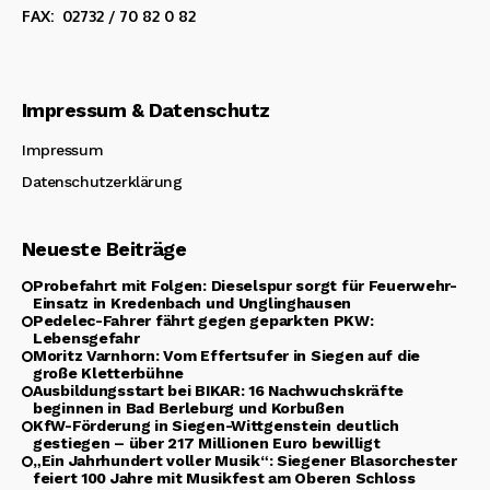
FAX: 02732 / 70 82 0 82
Impressum & Datenschutz
Impressum
Datenschutzerklärung
Neueste Beiträge
Probefahrt mit Folgen: Dieselspur sorgt für Feuerwehr-
Einsatz in Kredenbach und Unglinghausen
Pedelec-Fahrer fährt gegen geparkten PKW:
Lebensgefahr
Moritz Varnhorn: Vom Effertsufer in Siegen auf die
große Kletterbühne
Ausbildungsstart bei BIKAR: 16 Nachwuchskräfte
beginnen in Bad Berleburg und Korbußen
KfW-Förderung in Siegen-Wittgenstein deutlich
gestiegen – über 217 Millionen Euro bewilligt
„Ein Jahrhundert voller Musik“: Siegener Blasorchester
feiert 100 Jahre mit Musikfest am Oberen Schloss