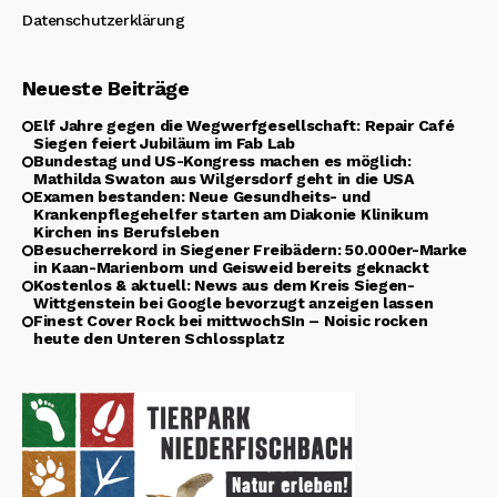
Datenschutzerklärung
Neueste Beiträge
Elf Jahre gegen die Wegwerfgesellschaft: Repair Café
Siegen feiert Jubiläum im Fab Lab
Bundestag und US-Kongress machen es möglich:
Mathilda Swaton aus Wilgersdorf geht in die USA
Examen bestanden: Neue Gesundheits- und
Krankenpflegehelfer starten am Diakonie Klinikum
Kirchen ins Berufsleben
Besucherrekord in Siegener Freibädern: 50.000er-Marke
in Kaan-Marienborn und Geisweid bereits geknackt
Kostenlos & aktuell: News aus dem Kreis Siegen-
Wittgenstein bei Google bevorzugt anzeigen lassen
Finest Cover Rock bei mittwochSIn – Noisic rocken
heute den Unteren Schlossplatz