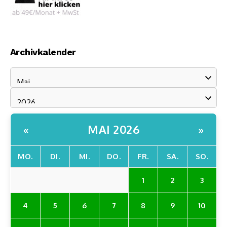
Archivkalender
MAI 2026
«
»
MO.
DI.
MI.
DO.
FR.
SA.
SO.
1
2
3
4
5
6
7
8
9
10