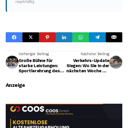
regelmäßig
Vorheriger Beitrag
Nächster Beitrag
Große Bühne für
Verkehrs-Update
starke Leistungen:
Siegen: Wo Sie in der
Sportlerehrung des
nächsten Woche mit
VTV Freier Grund
Sperrungen und
Ampeln rechnen
Anzeige
müssen