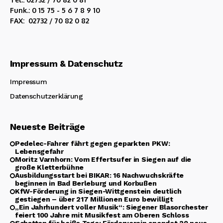
Funk.: 0 15 75 - 5 6 7 8 9 10
FAX: 02732 / 70 82 0 82
Impressum & Datenschutz
Impressum
Datenschutzerklärung
Neueste Beiträge
Pedelec-Fahrer fährt gegen geparkten PKW:
Lebensgefahr
Moritz Varnhorn: Vom Effertsufer in Siegen auf die
große Kletterbühne
Ausbildungsstart bei BIKAR: 16 Nachwuchskräfte
beginnen in Bad Berleburg und Korbußen
KfW-Förderung in Siegen-Wittgenstein deutlich
gestiegen – über 217 Millionen Euro bewilligt
„Ein Jahrhundert voller Musik“: Siegener Blasorchester
feiert 100 Jahre mit Musikfest am Oberen Schloss
Schatten für heiße Tage: Förderverein spendet 20 neue