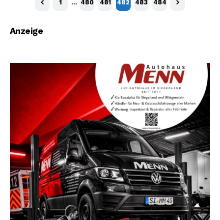
1
…
480
481
482
483
484
Anzeige