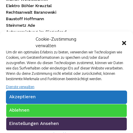
Elektro Böhler Kreuztal
Rechtsanwalt Baranowski
Baustoff Hoffmann
Steinmetz Ade
Autovermietung im Siegerland
TUI Reisecenter Kreuztal
Cookie-Zustimmung
Regionale Online Werbung
verwalten
Autohaus Menn
Um dir ein optimales Erlebnis zu bieten, verwenden wir Technologien wie
Cookies, um Geräteinformationen zu speichern und/oder darauf
Ristorante La Calabria
zuzugreifen. Wenn du diesen Technologien zustimmst, können wir Daten
Rainbow Sanierung Siegen
wie das Surfverhalten oder eindeutige IDs auf dieser Website verarbeiten.
Dornbach Spezialabbruch GmbH
Wenn du deine Zustimmung nicht erteilst oder zurückziehst, können
bestimmte Merkmale und Funktionen beeinträchtigt werden.
Dienste verwalten
Akzeptieren
Ablehnen
Einstellungen Ansehen