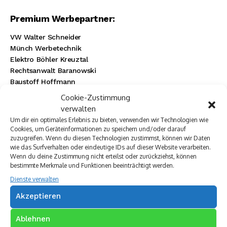
Premium Werbepartner:
VW Walter Schneider
Münch Werbetechnik
Elektro Böhler Kreuztal
Rechtsanwalt Baranowski
Baustoff Hoffmann
Steinmetz Ade
Cookie-Zustimmung
Autovermietung im Siegerland
verwalten
TUI Reisecenter Kreuztal
Um dir ein optimales Erlebnis zu bieten, verwenden wir Technologien wie
Regionale Online Werbung
Cookies, um Geräteinformationen zu speichern und/oder darauf
Autohaus Menn
zuzugreifen. Wenn du diesen Technologien zustimmst, können wir Daten
wie das Surfverhalten oder eindeutige IDs auf dieser Website verarbeiten.
Ristorante La Calabria
Wenn du deine Zustimmung nicht erteilst oder zurückziehst, können
Rainbow Sanierung Siegen
bestimmte Merkmale und Funktionen beeinträchtigt werden.
Dornbach Spezialabbruch GmbH
Dienste verwalten
Akzeptieren
Ablehnen