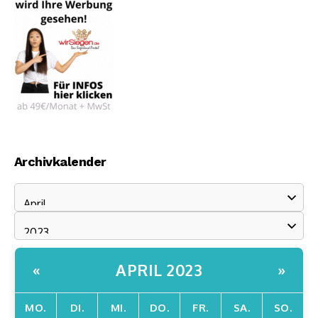
Archivkalender
APRIL 2023
«
»
MO.
DI.
MI.
DO.
FR.
SA.
SO.