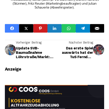
(Stürmer), Fritz Reuter (Marketingbeauftragter) und Julian
Schauerte (Abwehrspieler).
Vorheriger Beitrag
Nächster Beitrag
Update SVB-
Das erste Spiel
Baumaßnahme
auswärts hat der
Löhrstraße/Markt:
TuS Ferndorf
Vorbereitungen für
verloren, sind
Bersten von neuen
Heimsiege jetzt
Anzeige
Trinkwasserleitunge
Pflicht?
n haben begonnen