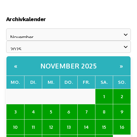
Archivkalender
NOVEMBER 2025
«
»
MO.
DI.
MI.
DO.
FR.
SA.
SO.
1
2
3
4
5
6
7
8
9
10
11
12
13
14
15
16