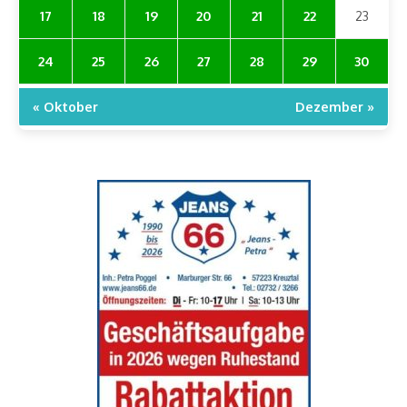
17
18
19
20
21
22
23
24
25
26
27
28
29
30
« Oktober
Dezember »