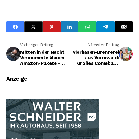
Vorheriger Beitrag
Nächster Beitrag
Mitten in der Nacht:
Vierhasen-Brennerei
Vermummte klauen
aus Vormwald:
Amazon-Pakete -
Großes Comeback
Polizei stoppt
nach kreativer Pause
Fluchtfahrzeug
Anzeige