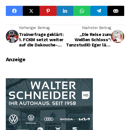
Vorheriger Beitrag
Nächster Beitrag
Trainerfrage geklärt:
„Die Reise zum
1. FCKM setzt weiter
Weißen Schloss":
auf die Dakouche-
TanzstudiO Eger lädt
Brüder
zur großen
Jahresaufführung ein
Anzeige