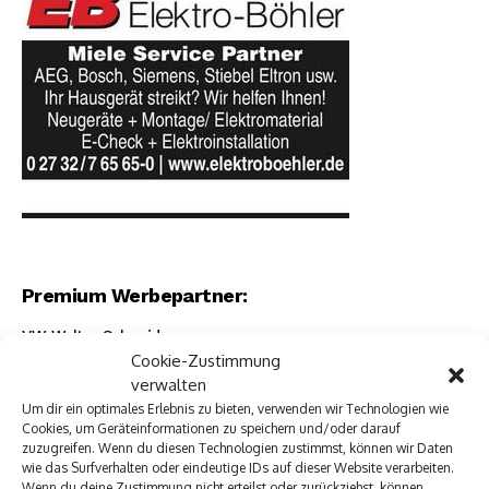
Premium Werbepartner:
VW Walter Schneider
Cookie-Zustimmung
Münch Werbetechnik
verwalten
Elektro Böhler Kreuztal
Rechtsanwalt Baranowski
Um dir ein optimales Erlebnis zu bieten, verwenden wir Technologien wie
Cookies, um Geräteinformationen zu speichern und/oder darauf
Baustoff Hoffmann
zuzugreifen. Wenn du diesen Technologien zustimmst, können wir Daten
Steinmetz Ade
wie das Surfverhalten oder eindeutige IDs auf dieser Website verarbeiten.
Autovermietung im Siegerland
Wenn du deine Zustimmung nicht erteilst oder zurückziehst, können