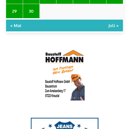
29
30
« Mai
Juli »