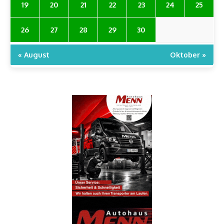
19
20
21
22
23
24
25
26
27
28
29
30
« August
Oktober »