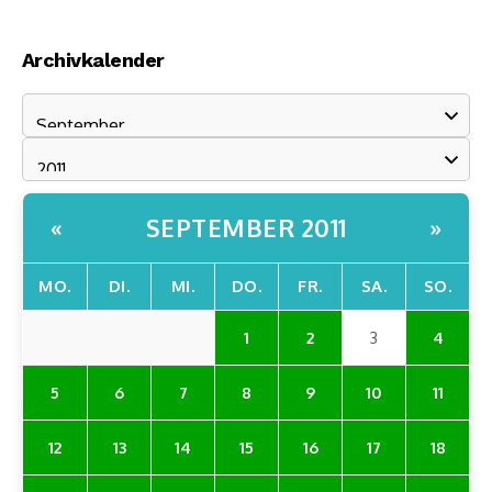
Archivkalender
SEPTEMBER 2011
«
»
MO.
DI.
MI.
DO.
FR.
SA.
SO.
1
2
3
4
5
6
7
8
9
10
11
12
13
14
15
16
17
18