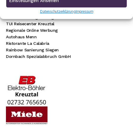
Einstellungen Ansehen
Baustoff Hoffmann
Steinmetz Ade
Datenschutzerklärung
Impressum
Autovermietung im Siegerland
TUI Reisecenter Kreuztal
Regionale Online Werbung
Autohaus Menn
Ristorante La Calabria
Rainbow Sanierung Siegen
Dornbach Spezialabbruch GmbH