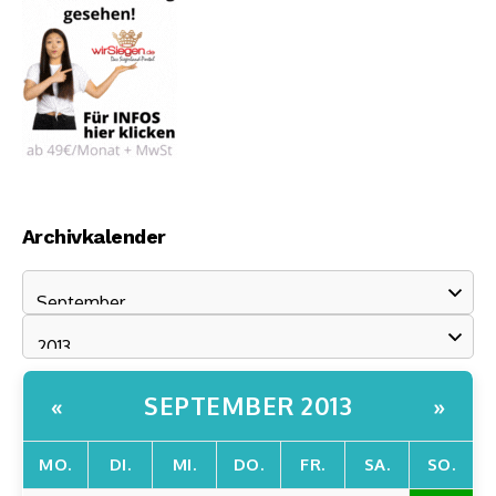
Archivkalender
SEPTEMBER 2013
«
»
MO.
DI.
MI.
DO.
FR.
SA.
SO.