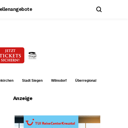
tellenangebote
nkirchen
Stadt Siegen
Wilnsdorf
Überregional
Anzeige