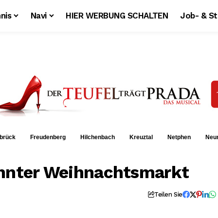
nis
Navi
HIER WERBUNG SCHALTEN
Job- & S
brück
Freudenberg
Hilchenbach
Kreuztal
Netphen
Neu
ehnter Weihnachtsmarkt
Teilen Sie