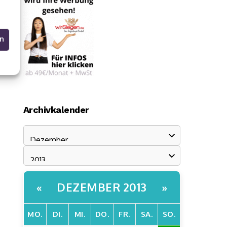
en
Archivkalender
DEZEMBER 2013
«
»
MO.
DI.
MI.
DO.
FR.
SA.
SO.