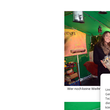
Wer noch keine Weihnachtsg
Um 
Ger
Tec
die
kön