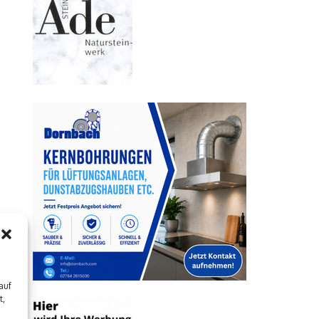
auf
t,