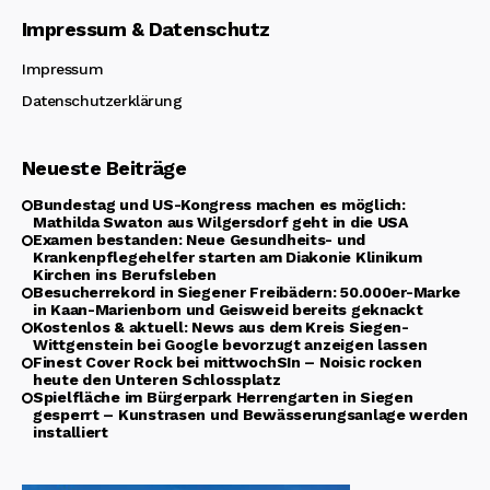
Impressum & Datenschutz
Impressum
Datenschutzerklärung
Neueste Beiträge
Bundestag und US-Kongress machen es möglich:
Mathilda Swaton aus Wilgersdorf geht in die USA
Examen bestanden: Neue Gesundheits- und
Krankenpflegehelfer starten am Diakonie Klinikum
Kirchen ins Berufsleben
Besucherrekord in Siegener Freibädern: 50.000er-Marke
in Kaan-Marienborn und Geisweid bereits geknackt
Kostenlos & aktuell: News aus dem Kreis Siegen-
Wittgenstein bei Google bevorzugt anzeigen lassen
Finest Cover Rock bei mittwochSIn – Noisic rocken
heute den Unteren Schlossplatz
Spielfläche im Bürgerpark Herrengarten in Siegen
gesperrt – Kunstrasen und Bewässerungsanlage werden
installiert