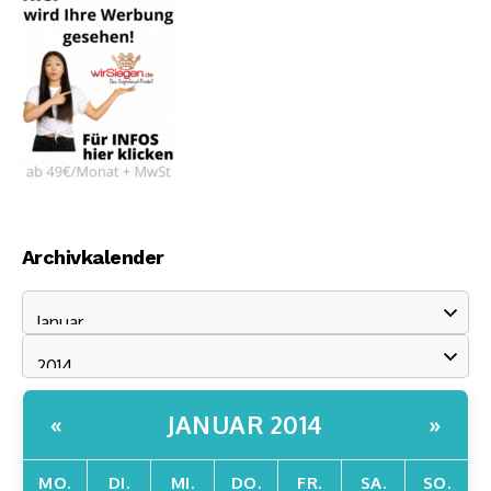
Archivkalender
JANUAR 2014
«
»
MO.
DI.
MI.
DO.
FR.
SA.
SO.