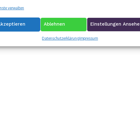
nste verwalten
Akzeptieren
Ablehnen
Einstellungen Anseh
Nächster Beitrag
Datenschutzerklärung
Impressum
 Frau
Kripo sucht nach falschen Dachrinnen-Monteure