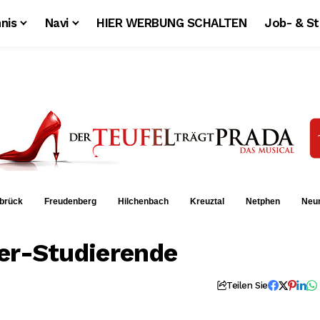
nis
Navi
HIER WERBUNG SCHALTEN
Job- & S
brück
Freudenberg
Hilchenbach
Kreuztal
Netphen
Neu
er-Studierende
Teilen Sie