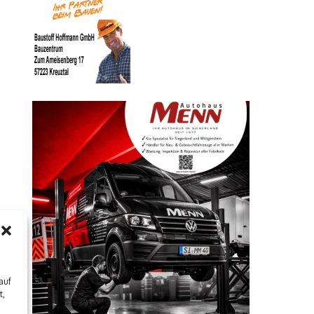
auf
t,