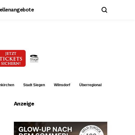
tellenangebote
nkirchen
Stadt Siegen
Wilnsdorf
Überregional
Anzeige