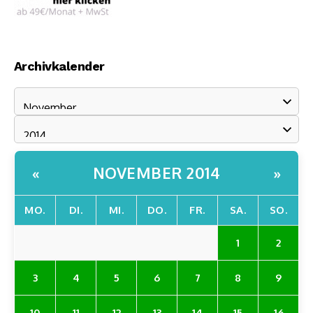
Archivkalender
NOVEMBER 2014
«
»
MO.
DI.
MI.
DO.
FR.
SA.
SO.
1
2
3
4
5
6
7
8
9
10
11
12
13
14
15
16