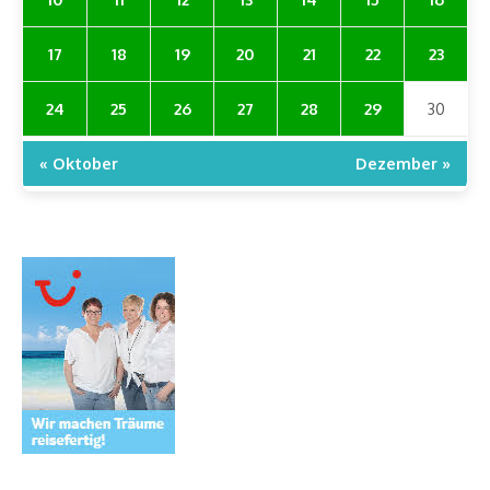
17
18
19
20
21
22
23
24
25
26
27
28
29
30
« Oktober
Dezember »