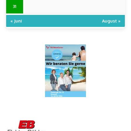
31
« Juni
August »