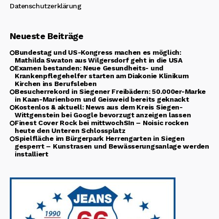
Datenschutzerklärung
Neueste Beiträge
Bundestag und US-Kongress machen es möglich:
Mathilda Swaton aus Wilgersdorf geht in die USA
Examen bestanden: Neue Gesundheits- und
Krankenpflegehelfer starten am Diakonie Klinikum
Kirchen ins Berufsleben
Besucherrekord in Siegener Freibädern: 50.000er-Marke
in Kaan-Marienborn und Geisweid bereits geknackt
Kostenlos & aktuell: News aus dem Kreis Siegen-
Wittgenstein bei Google bevorzugt anzeigen lassen
Finest Cover Rock bei mittwochSIn – Noisic rocken
heute den Unteren Schlossplatz
Spielfläche im Bürgerpark Herrengarten in Siegen
gesperrt – Kunstrasen und Bewässerungsanlage werden
installiert