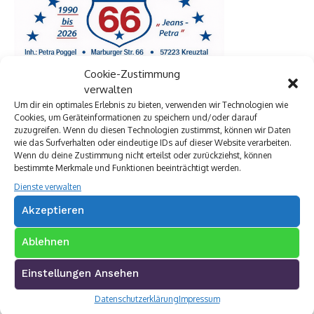
Cookie-Zustimmung
verwalten
Um dir ein optimales Erlebnis zu bieten, verwenden wir Technologien wie
Cookies, um Geräteinformationen zu speichern und/oder darauf
zuzugreifen. Wenn du diesen Technologien zustimmst, können wir Daten
wie das Surfverhalten oder eindeutige IDs auf dieser Website verarbeiten.
Premium Werbepartner:
Wenn du deine Zustimmung nicht erteilst oder zurückziehst, können
bestimmte Merkmale und Funktionen beeinträchtigt werden.
VW Walter Schneider
Münch Werbetechnik
Dienste verwalten
Elektro Böhler Kreuztal
Akzeptieren
Rechtsanwalt Baranowski
Baustoff Hoffmann
Ablehnen
Steinmetz Ade
Autovermietung im Siegerland
Einstellungen Ansehen
TUI Reisecenter Kreuztal
Regionale Online Werbung
Datenschutzerklärung
Impressum
Autohaus Menn