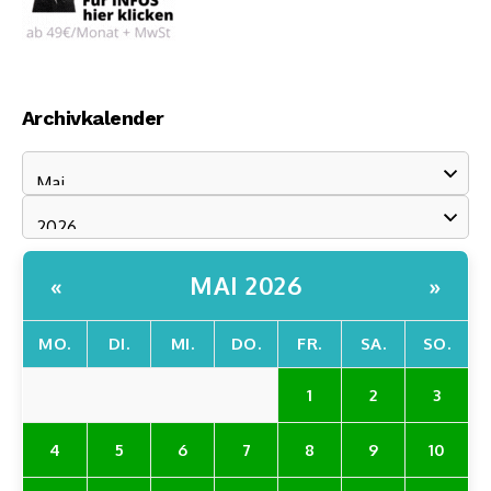
Archivkalender
MAI 2026
«
»
MO.
DI.
MI.
DO.
FR.
SA.
SO.
1
2
3
4
5
6
7
8
9
10