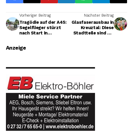
Vorheriger Beitrag
Nächster Beitrag
Tragödie auf der A45:
Glasfaserausbau in
Segelflieger stürzt
Kreuztal: Diese
nach Start in
Stadtteile sind als
Hünsborn auf
nächstes dran
Autobahn – ein Toter,
Anzeige
ein Schwerverletzter
- VIDEO