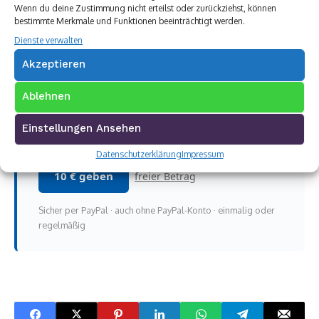
was wir machen, motiviert uns ein kleiner
Wenn du deine Zustimmung nicht erteilst oder zurückziehst, können
bestimmte Merkmale und Funktionen beeinträchtigt werden.
Beitrag riesig — und hilft uns, weiter
dranzubleiben. Schon der Preis eines Kaffees
Dienste verwalten
zählt.
Akzeptieren
Beträge für Handys, Autos und
Ablehnen
Mehrfamilienhäuser gehen natürlich auch 😉
Einstellungen Ansehen
3 € geben
5 € geben
Datenschutzerklärung
Impressum
10 € geben
freier Betrag
Sicher per PayPal · auch ohne PayPal-Konto · einmalig oder
regelmäßig