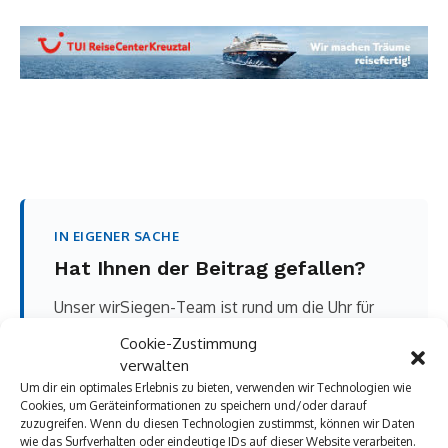
IN EIGENER SACHE
Hat Ihnen der Beitrag gefallen?
Unser wirSiegen-Team ist rund um die Uhr für
Sie in Siegen und der Region unterwegs — und
Cookie-Zustimmung
das kostenlos für alle Leser. Recherche, Fotos
verwalten
vor Ort, Technik und Deutschlands sagenhaft
Um dir ein optimales Erlebnis zu bieten, verwenden wir Technologien wie
günstiger Super-Sprit 😉 kosten uns allerdings
Cookies, um Geräteinformationen zu speichern und/oder darauf
zuzugreifen. Wenn du diesen Technologien zustimmst, können wir Daten
einiges an Zeit und Geld. Wenn Ihnen gefällt,
wie das Surfverhalten oder eindeutige IDs auf dieser Website verarbeiten.