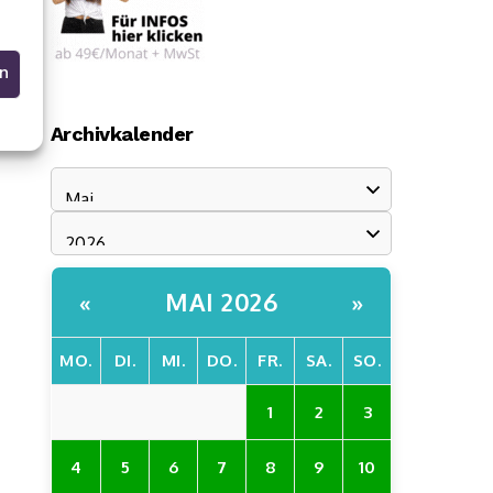
en
Archivkalender
MAI 2026
«
»
MO.
DI.
MI.
DO.
FR.
SA.
SO.
1
2
3
4
5
6
7
8
9
10