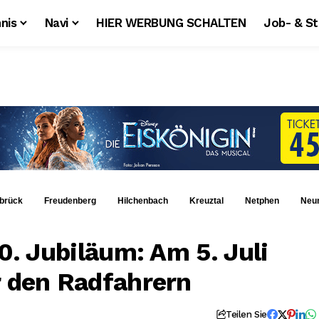
nis
Navi
HIER WERBUNG SCHALTEN
Job- & S
brück
Freudenberg
Hilchenbach
Kreuztal
Netphen
Neu
30. Jubiläum: Am 5. Juli
r den Radfahrern
Teilen Sie