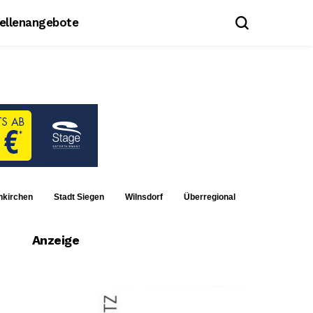
tellenangebote
nkirchen
Stadt Siegen
Wilnsdorf
Überregional
Anzeige