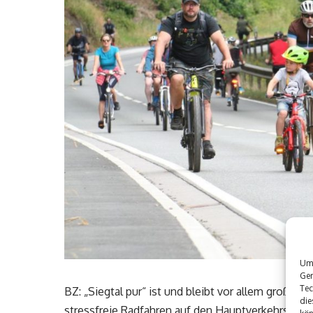
Um 
Ger
Tec
BZ: „Siegtal pur“ ist und bleibt vor allem großes
die
stressfreie Radfahren auf den Hauptverkehrsachs