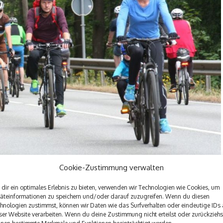
Cookie-Zustimmung verwalten
dir ein optimales Erlebnis zu bieten, verwenden wir Technologien wie Cookies, um
äteinformationen zu speichern und/oder darauf zuzugreifen. Wenn du diesen
hnologien zustimmst, können wir Daten wie das Surfverhalten oder eindeutige IDs 
 Familienevent, Jung und Alt genießen an diesem Tag das
ser Website verarbeiten. Wenn du deine Zustimmung nicht erteilst oder zurückziehs
en.