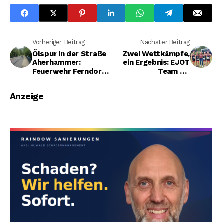
Vorheriger Beitrag
Nächster Beitrag
Ölspur in der Straße
Zwei Wettkämpfe,
Aherhammer:
ein Ergebnis: EJOT
Feuerwehr Ferndorf
Team TV
sperrt ab –
Buschhütten holt
Reinigungsfirma
Aufstiegsplatz in der
Anzeige
übernimmt
Regionalliga