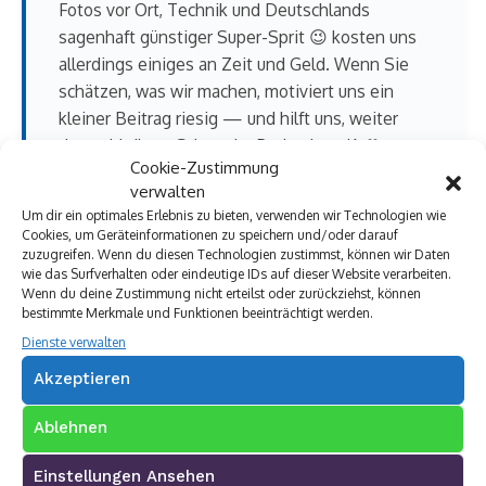
Fotos vor Ort, Technik und Deutschlands
sagenhaft günstiger Super-Sprit 😉 kosten uns
allerdings einiges an Zeit und Geld. Wenn Sie
schätzen, was wir machen, motiviert uns ein
kleiner Beitrag riesig — und hilft uns, weiter
dranzubleiben. Schon der Preis eines Kaffees
Cookie-Zustimmung
zählt.
verwalten
Beträge für Handys, Autos und
Um dir ein optimales Erlebnis zu bieten, verwenden wir Technologien wie
Cookies, um Geräteinformationen zu speichern und/oder darauf
Mehrfamilienhäuser gehen natürlich auch 😉
zuzugreifen. Wenn du diesen Technologien zustimmst, können wir Daten
wie das Surfverhalten oder eindeutige IDs auf dieser Website verarbeiten.
Wenn du deine Zustimmung nicht erteilst oder zurückziehst, können
5 € geben
20 € geben
bestimmte Merkmale und Funktionen beeinträchtigt werden.
Dienste verwalten
50 € geben
freier Betrag
Akzeptieren
Sicher per PayPal · auch ohne PayPal-Konto · einmalig oder
Ablehnen
regelmäßig
Einstellungen Ansehen