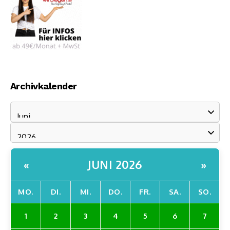
Archivkalender
JUNI 2026
«
»
MO.
DI.
MI.
DO.
FR.
SA.
SO.
1
2
3
4
5
6
7