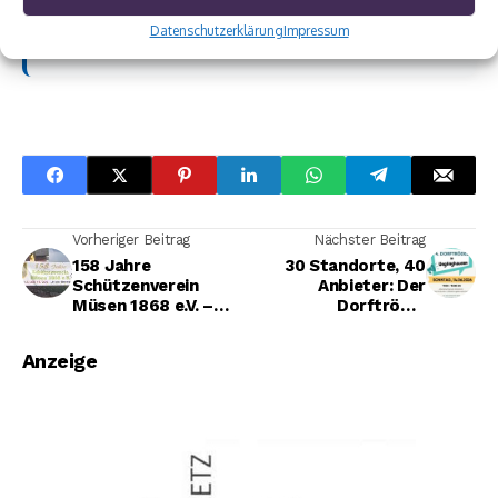
Und ganz gleich, ob mit oder ohne Beitrag — schön,
Datenschutzerklärung
Impressum
dass Sie wirSiegen lesen. 💙
Vorheriger Beitrag
Nächster Beitrag
158 Jahre
30 Standorte, 40
Schützenverein
Anbieter: Der
Müsen 1868 e.V. –
Dorftrödel
Schützenfest am 13.
Unglinghausen öffnet
und 14. Juni in der
am Sonntag wieder
Anzeige
Brombach
seine Türen