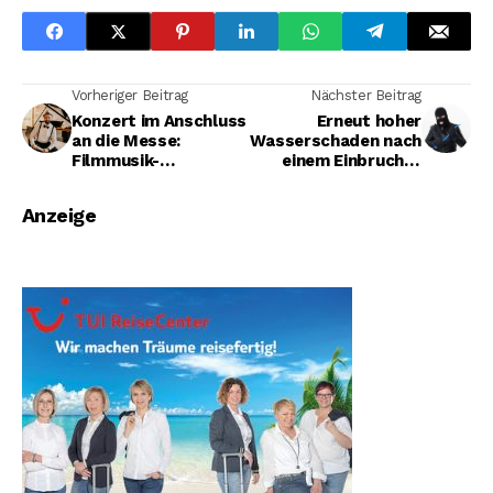
Vorheriger Beitrag
Nächster Beitrag
Konzert im Anschluss
Erneut hoher
an die Messe:
Wasserschaden nach
Filmmusik-
einem Einbruch in
Orgelmatinée am 14.
eine Kita in Kreuztal
Juni in St. Joseph
Anzeige