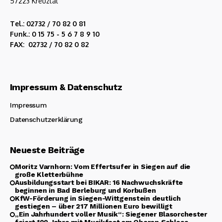
57223 Kreuztal
Tel.: 02732 / 70 82 0 81
Funk.: 0 15 75 - 5 6 7 8 9 10
FAX: 02732 / 70 82 0 82
Impressum & Datenschutz
Impressum
Datenschutzerklärung
Neueste Beiträge
Moritz Varnhorn: Vom Effertsufer in Siegen auf die
große Kletterbühne
Ausbildungsstart bei BIKAR: 16 Nachwuchskräfte
beginnen in Bad Berleburg und Korbußen
KfW-Förderung in Siegen-Wittgenstein deutlich
gestiegen – über 217 Millionen Euro bewilligt
„Ein Jahrhundert voller Musik“: Siegener Blasorchester