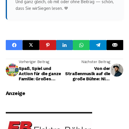
Und ganz gleich, ob mit oder ohne Beitrag — schön,
dass Sie wirSiegen lesen. 💙
Vorheriger Beitrag
Nächster Beitrag
Spaß, Spiel und
Von der
Action für die ganze
Straßenmusik auf die
Familie: Großes
große Bühne: Nick
Kinderfest am 25.
March eröffnet für
Juli im Sängerheim
Michael Schulte beim
Anzeige
Freudenberg
Kreuztalsommer