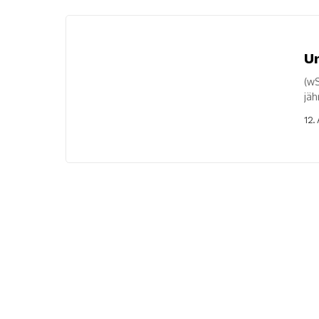
Un
(wS
jäh
Fre
12.