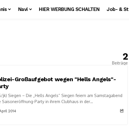
nis
Navi
HIER WERBUNG SCHALTEN
Job- & S
2
Beiträge
lizei-Großaufgebot wegen "Hells Angels"-
rty
/jk) Siegen – Die „Hells Angels“ Siegen feiern am Samstagabend
e Saisoneröffnung-Party in ihrem Clubhaus in der
lgrabenstraße. Einige Mitglieder und Freunde des...
 April 2014