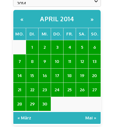
APRIL 2014
«
»
MO.
DI.
MI.
DO.
FR.
SA.
SO.
1
2
3
4
5
6
7
8
9
10
11
12
13
14
15
16
17
18
19
20
21
22
23
24
25
26
27
28
29
30
« März
Mai »