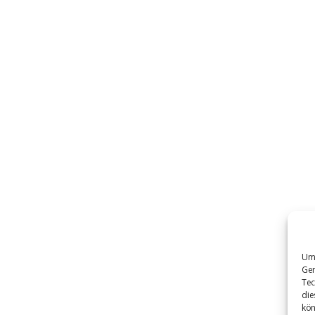
Um 
Ger
Tec
die
kön