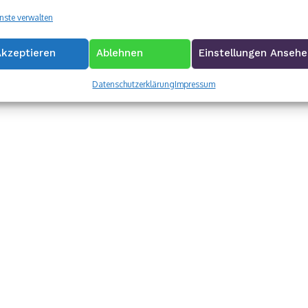
Sentinels verlieren Nervenschlacht vor vollem Haus
nste verwalten
Akzeptieren
Ablehnen
Einstellungen Anseh
Datenschutzerklärung
Impressum