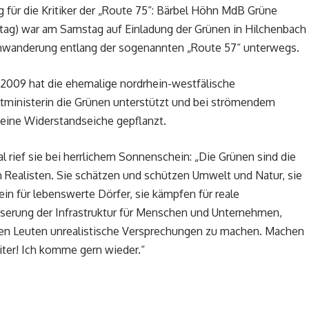
für die Kritiker der „Route 75“: Bärbel Höhn MdB Grüne
ag) war am Samstag auf Einladung der Grünen in Hilchenbach
senwanderung entlang der sogenannten „Route 57“ unterwegs.
2009 hat die ehemalige nordrhein-westfälische
ministerin die Grünen unterstützt und bei strömendem
eine Widerstandseiche gepflanzt.
l rief sie bei herrlichem Sonnenschein: „Die Grünen sind die
 Realisten. Sie schätzen und schützen Umwelt und Natur, sie
ein für lebenswerte Dörfer, sie kämpfen für reale
serung der Infrastruktur für Menschen und Unternehmen,
den Leuten unrealistische Versprechungen zu machen. Machen
iter! Ich komme gern wieder.“