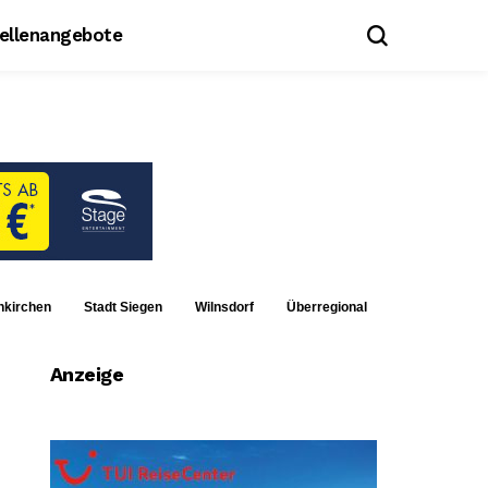
tellenangebote
nkirchen
Stadt Siegen
Wilnsdorf
Überregional
Anzeige