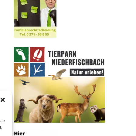
auf
t,