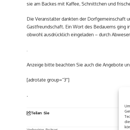
sie am Backes mit Kaffee, Schnittchen und frisc
Die Veranstalter dankten der Dorfgemeinschaft un
Gastfreundschaft. Ein Wort des Bedauerns ging i
obwohl ausdrücklich eingeladen – durch Abwesen
.
Anzeige bitte beachten Sie auch die Angebote u
[adrotate group=“3″]
.
Um 
Ger
Teilen Sie
Tec
die
kön
Vorheriger Beitrag