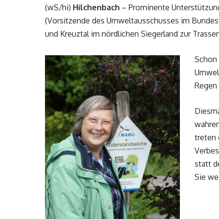
(wS/hi)
Hilchenbach
– Prominente Unterstützung 
(Vorsitzende des Umweltausschusses im Bundest
und Kreuztal im nördlichen Siegerland zur Tras
Schon 
Umwelt
Regen 
Diesma
wahren
treten 
Verbes
statt 
Sie we