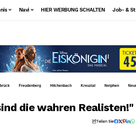
nis
Navi
HIER WERBUNG SCHALTEN
Job- & S
brück
Freudenberg
Hilchenbach
Kreuztal
Netphen
Neu
ind die wahren Realisten!"
Teilen Sie