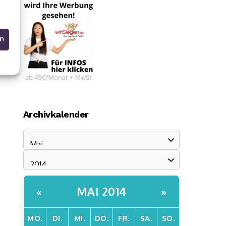
en
Archivkalender
MAI 2014
«
»
MO.
DI.
MI.
DO.
FR.
SA.
SO.