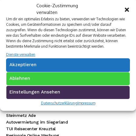
Cookie-Zustimmung
verwalten
Um dir ein optimales Erlebnis zu bieten, verwenden wir Technologien wie
Cookies, um Geräteinformationen zu speichern und/oder darauf
zuzugreifen. Wenn du diesen Technologien zustimmst, können wir Daten
wie das Surfverhalten oder eindeutige IDs auf dieser Website verarbeiten.
Wenn du deine Zustimmung nicht erteilst oder zurückziehst, können
bestimmte Merkmale und Funktionen beeinträchtigt werden.
Dienste verwalten
Akzeptieren
Premium Werbepartner:
Ablehnen
VW Walter Schneider
Münch Werbetechnik
Einstellungen Ansehen
Elektro Böhler Kreuztal
Rechtsanwalt Baranowski
Datenschutzerklärung
Impressum
Baustoff Hoffmann
Steinmetz Ade
Autovermietung im Siegerland
TUI Reisecenter Kreuztal
Regionale Online Werbung