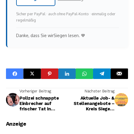
Sicher per PayPal · auch ohne PayPal-Konto · einmalig oder
regelmäßig
Danke, dass Sie wirSiegen lesen. 💙
Vorheriger Beitrag
Nächster Beitrag
Polizei schnappte
Aktuelle Job- &
Einbrecher auf
Stellenangebote –
frischer Tat in
Kreis Siegen-
Weidenau- 40-
Wittgenstein und
Jähriger vorläufig
Nachbargebiete
Anzeige
festgenommen