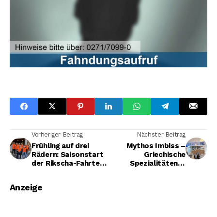
Vorheriger Beitrag
Nächster Beitrag
Frühling auf drei
Mythos Imbiss –
Rädern: Saisonstart
Griechische
der Rikscha-Fahrten
Spezialitäten in
in Hilchenbach
Kreuztal-
Buschhütten
Anzeige