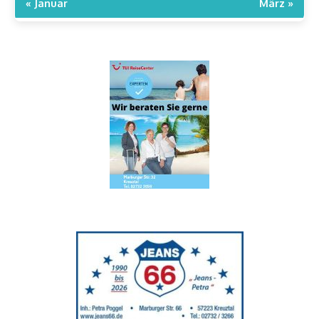
« Januar
März »