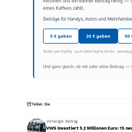
motiviert uns ein kleiner Beitrag riesig — 
eines Kaffees zählt.
Beträge für Handys, Autos und Mehrfamilie
5 € geben
20 € geben
50 
Sicher per PayPal · auch ohne PayPal-Konto · einmal
Und ganz gleich, ob mit oder ohne Beitrag — s
Teilen Sie
Vorheriger Beitrag
VWS investiert 5,2 Millionen Euro: 15 ne