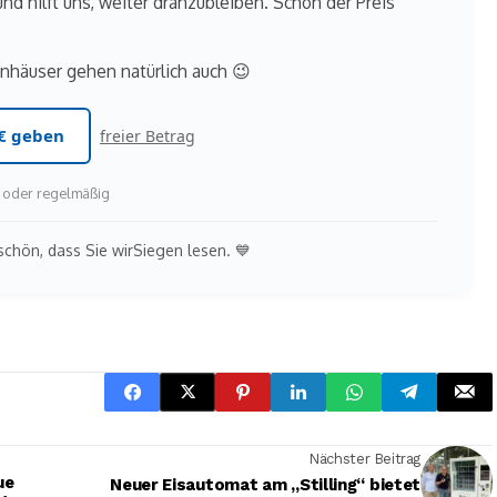
und hilft uns, weiter dranzubleiben. Schon der Preis
nhäuser gehen natürlich auch 😉
€ geben
freier Betrag
ig oder regelmäßig
chön, dass Sie wirSiegen lesen. 💙
Nächster Beitrag
ue
Neuer Eisautomat am „Stilling“ bietet