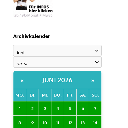
Archivkalender
JUNI 2026
«
»
MO.
DI.
MI.
DO.
FR.
SA.
SO.
1
2
3
4
5
6
7
8
9
10
11
12
13
14