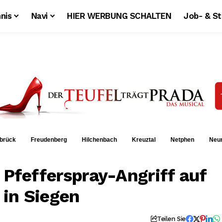
nis
Navi
HIER WERBUNG SCHALTEN
Job- & S
brück
Freudenberg
Hilchenbach
Kreuztal
Netphen
Neu
 Pfefferspray-Angriff auf
 in Siegen
Teilen Sie