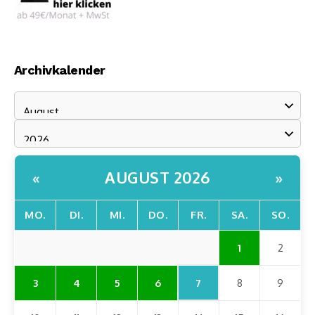
Archivkalender
AUGUST 2026
«
»
MO.
DI.
MI.
DO.
FR.
SA.
SO.
1
2
7
3
4
5
6
8
9