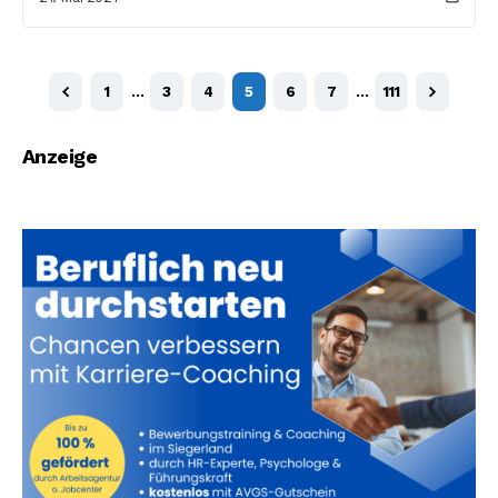
1
…
3
4
5
6
7
…
111
Anzeige