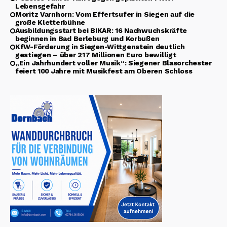
Lebensgefahr
Moritz Varnhorn: Vom Effertsufer in Siegen auf die
große Kletterbühne
Ausbildungsstart bei BIKAR: 16 Nachwuchskräfte
beginnen in Bad Berleburg und Korbußen
KfW-Förderung in Siegen-Wittgenstein deutlich
gestiegen – über 217 Millionen Euro bewilligt
„Ein Jahrhundert voller Musik“: Siegener Blasorchester
feiert 100 Jahre mit Musikfest am Oberen Schloss