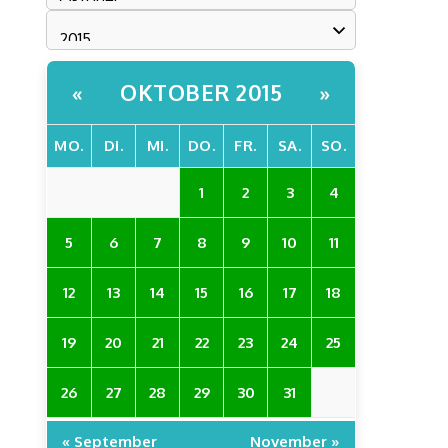
OKTOBER 2015
«
»
MO.
DI.
MI.
DO.
FR.
SA.
SO.
1
2
3
4
5
6
7
8
9
10
11
12
13
14
15
16
17
18
19
20
21
22
23
24
25
26
27
28
29
30
31
« September
November »