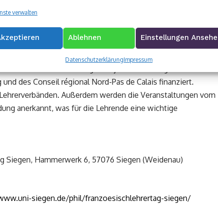
erendare und Lehrer, die schon lange im Berufsleben
nste verwalten
ch. Das merkt man sowohl an den positiven Rückmeldungen als
s Anregungen für ihre Fortbildungen holen“, sagt von
Akzeptieren
Ablehnen
Einstellungen Anseh
Datenschutzerklärung
Impressum
en über das Comenius-Regio Projekt BiliSE-Biligualer
 und des Conseil régional Nord-Pas de Calais finanziert.
Lehrerverbänden. Außerdem werden die Veranstaltungen vom
ung anerkannt, was für die Lehrende eine wichtige
ung Siegen, Hammerwerk 6, 57076 Siegen (Weidenau)
/www.uni-siegen.de/phil/franzoesischlehrertag-siegen/