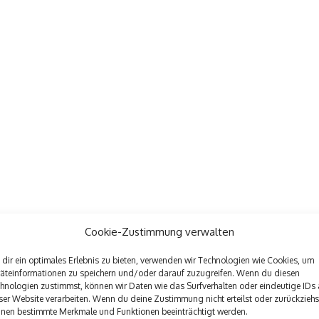
Cookie-Zustimmung verwalten
dir ein optimales Erlebnis zu bieten, verwenden wir Technologien wie Cookies, um
60 Teilnehmer werden zum Französischlehrertag erwartet. Die
äteinformationen zu speichern und/oder darauf zuzugreifen. Wenn du diesen
he Lehrerbildung (ZfsL) Siegen statt. „Das zeigt deutlich die
hnologien zustimmst, können wir Daten wie das Surfverhalten oder eindeutige IDs 
ser Website verarbeiten. Wenn du deine Zustimmung nicht erteilst oder zurückziehs
ZfsL und den Schulen“, betont Abendroth-Timmer. Drei
nen bestimmte Merkmale und Funktionen beeinträchtigt werden.