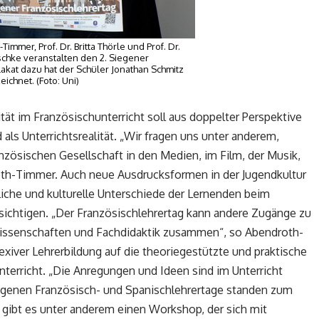
immer, Prof. Dr. Britta Thörle und Prof. Dr.
lschke veranstalten den 2. Siegener
lakat dazu hat der Schüler Jonathan Schmitz
eichnet. (Foto: Uni)
tät im Französischunterricht soll aus doppelter Perspektive
als Unterrichtsrealität. „Wir fragen uns unter anderem,
anzösischen Gesellschaft in den Medien, im Film, der Musik,
roth-Timmer. Auch neue Ausdrucksformen in der Jugendkultur
liche und kulturelle Unterschiede der Lernenden beim
sichtigen. „Der Französischlehrertag kann andere Zugänge zu
ssenschaften und Fachdidaktik zusammen“, so Abendroth-
xiver Lehrerbildung auf die theoriegestützte und praktische
erricht. „Die Anregungen und Ideen sind im Unterricht
gangenen Französisch- und Spanischlehrertage standen zum
 gibt es unter anderem einen Workshop, der sich mit