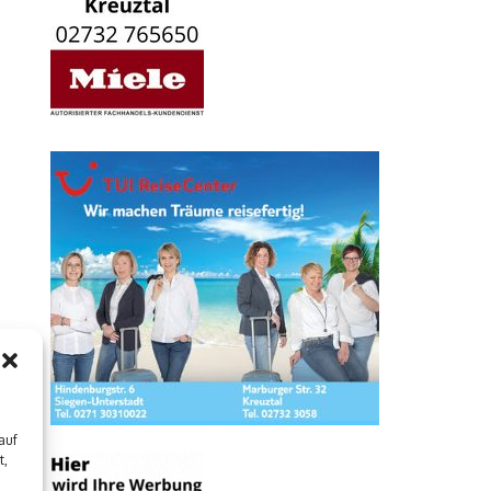
auf
t,