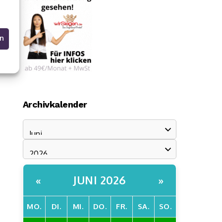
en
Archivkalender
JUNI 2026
«
»
MO.
DI.
MI.
DO.
FR.
SA.
SO.