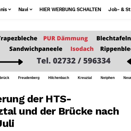
nis
Navi
HIER WERBUNG SCHALTEN
Job- & S
brück
Freudenberg
Hilchenbach
Kreuztal
Netphen
Neu
erung der HTS-
ztal und der Brücke nach
Juli