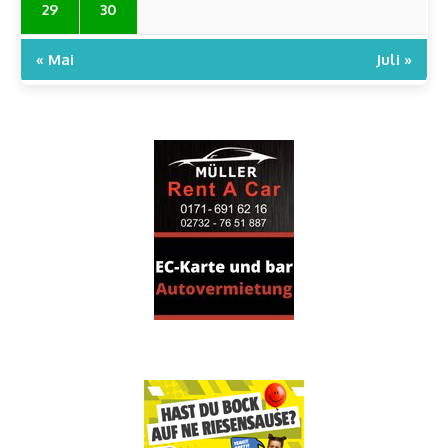
29
30
« Mai
Juli »