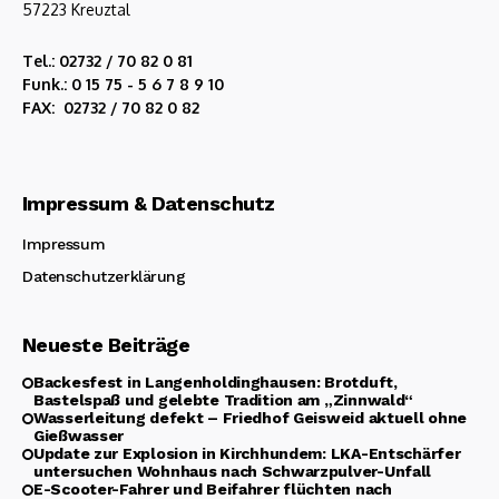
57223 Kreuztal
Tel.: 02732 / 70 82 0 81
Funk.: 0 15 75 - 5 6 7 8 9 10
FAX: 02732 / 70 82 0 82
Impressum & Datenschutz
Impressum
Datenschutzerklärung
Neueste Beiträge
Backesfest in Langenholdinghausen: Brotduft,
Bastelspaß und gelebte Tradition am „Zinnwald“
Wasserleitung defekt – Friedhof Geisweid aktuell ohne
Gießwasser
Update zur Explosion in Kirchhundem: LKA-Entschärfer
untersuchen Wohnhaus nach Schwarzpulver-Unfall
E-Scooter-Fahrer und Beifahrer flüchten nach