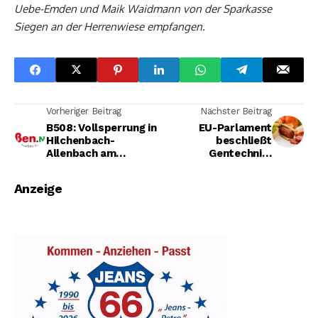
Uebe-Emden und Maik Waidmann von der Sparkasse
Siegen an der Herrenwiese empfangen.
Vorheriger Beitrag
Nächster Beitrag
B508: Vollsperrung in
EU-Parlament
Hilchenbach-
beschließt
Allenbach am
Gentechnik-
kommenden
Deregulierung – ÖDP-
Wochenende
Europaabgeordnete
Anzeige
Ripa übt scharfe
Kritik